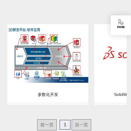
参数化开发
SolidW
前一页
1
后一页