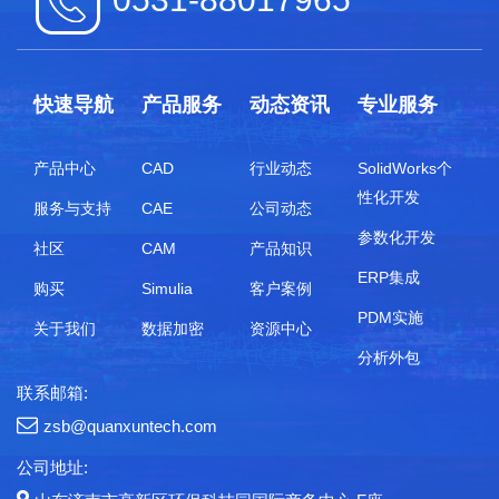
快速导航
产品服务
动态资讯
专业服务
产品中心
CAD
行业动态
SolidWorks个
性化开发
服务与支持
CAE
公司动态
参数化开发
社区
CAM
产品知识
ERP集成
购买
Simulia
客户案例
PDM实施
关于我们
数据加密
资源中心
分析外包
联系邮箱:
zsb@quanxuntech.com
公司地址: